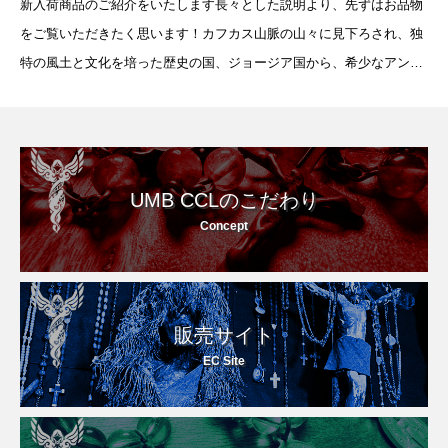
新入荷商品のご紹介をいたします長々とした説明より、先ずはお品物
をご覧いただきたく思います！カフカス山脈の山々に見下ろされ、独
特の風土と文化を培った歴史の国、ジョージア国から、希少なアンテ
ィークスカルが入荷いたしました。ロシア-ウクライナ間の戦争勃発以
降、ロシアと
UMB CCLのこだわり
Concept
販売サイト
EC Site