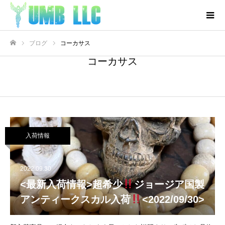
ブログ
コーカサス
ホーム
コーカサス
入荷情報
2022.09.30
<最新入荷情報>超希少
ジョージア国製
アンティークスカル入荷
<2022/09/30>