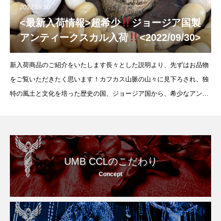
2022.09.30
<最新入荷情報>超希少
ジョージア国製
アンティークスカル入荷
<2022/09/30>
新入荷商品のご紹介をいたします長々とした説明より、先ずはお品物
をご覧いただきたく思います！カフカス山脈の山々に見下ろされ、独
特の風土と文化を培った歴史の国、ジョージア国から、希少なアンテ
ィークスカルが入荷いたしました。ロシア-ウクライナ間の戦争勃発以
降、ロシアと
UMB CCLのこだわり
Concept