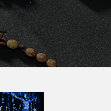
tique
イト