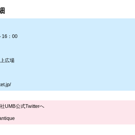
細
16：00
上広場
et.jp/
MB公式Twitterへ
cantique