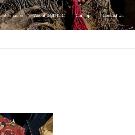
Information
About UMB LLC
Concept
Contact Us