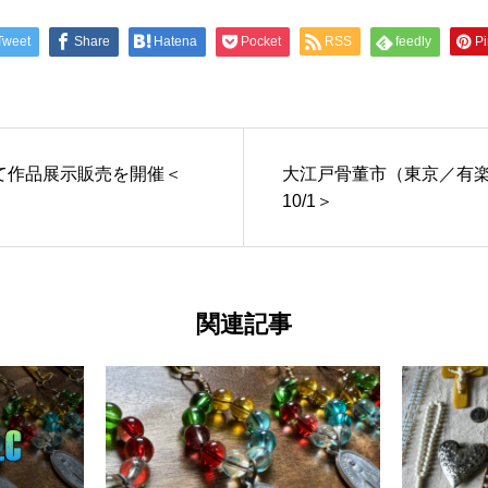
Tweet
Share
Hatena
Pocket
RSS
feedly
Pi
て作品展示販売を開催＜
大江戸骨董市（東京／有
10/1＞
関連記事