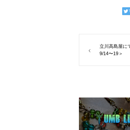
立川高島屋に
9/14〜19＞