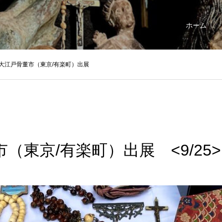
ホーム
大江戸骨董市（東京/有楽町）出展
（東京/有楽町）出展 <9/25>