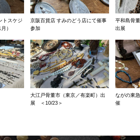
ベントスケジ
京阪百貨店 すみのどう店にて催事
平和島骨董
1月）
参加
出展
大江戸骨董市（東京／有楽町）出
ながの東
展 ＜10/23＞
催