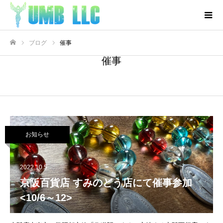
ブログ
催事
ホーム
催事
お知らせ
2022.10.5
京阪百貨店 すみのどう店にて催事参加
<10/6～12>