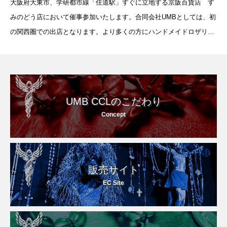
大阪府大東市、学研都市線「住道駅」すぐに立地する京阪百貨店 す
みのどう店において催事参加いたします。合同会社UMBとしては、初
の関西圏での出店となります。より多くの方にハンドメイドロザリオ
を見ていただける機会を頂けて光栄に思います。是非この機会に、京
阪百貨店 すみのどう店にお越
UMB CCLのこだわり
Concept
販売サイト
EC Site